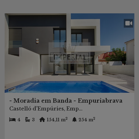
- Moradia em Banda - Empuriabrava
Castelló d'Empúries, Empuriabrava
2
2
4
3
154,11 m
254 m