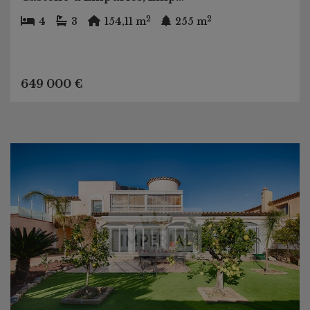
2
2
4
3
154,11 m
255 m
649 000 €