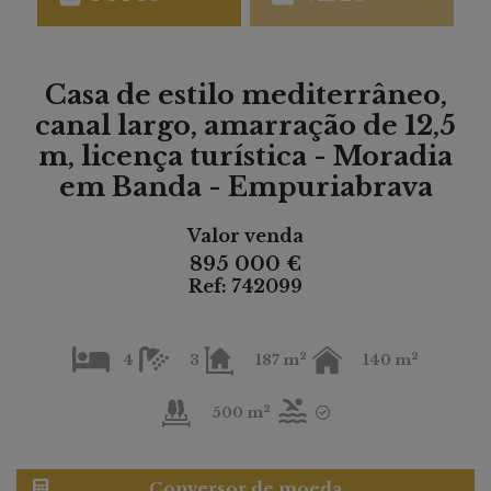
Casa de estilo mediterrâneo,
canal largo, amarração de 12,5
m, licença turística - Moradia
em Banda - Empuriabrava
Valor venda
895 000 €
Ref: 742099
2
2
4
3
187 m
140 m
2
500 m
Conversor de moeda